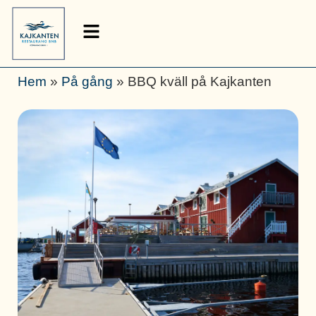
Hem
»
På gång
»
BBQ kväll på Kajkanten