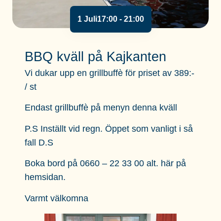
1 Juli
17:00
- 21:00
BBQ kväll på Kajkanten
Vi dukar upp en grillbuffè för priset av 389:-
/ st
Endast grillbuffè på menyn denna kväll
P.S Inställt vid regn. Öppet som vanligt i så
fall D.S
Boka bord på 0660 – 22 33 00 alt. här på
hemsidan.
Varmt välkomna